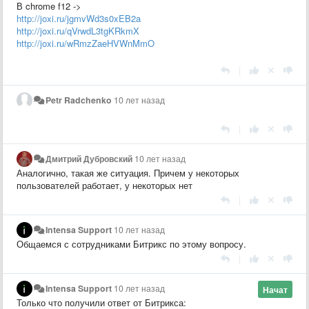
В chrome f12 ->
http://joxi.ru/jgmvWd3s0xEB2a
http://joxi.ru/qVrwdL3tgKRkmX
http://joxi.ru/wRmzZaeHVWnMmO
|
Petr Radchenko
10 лет назад
|
Дмитрий Дубровский
10 лет назад
Аналогично, такая же ситуация. Причем у некоторых
пользователей работает, у некоторых нет
|
Intensa Support
10 лет назад
Общаемся с сотрудниками Битрикс по этому вопросу.
|
Intensa Support
10 лет назад
Начат
Только что получили ответ от Битрикса: