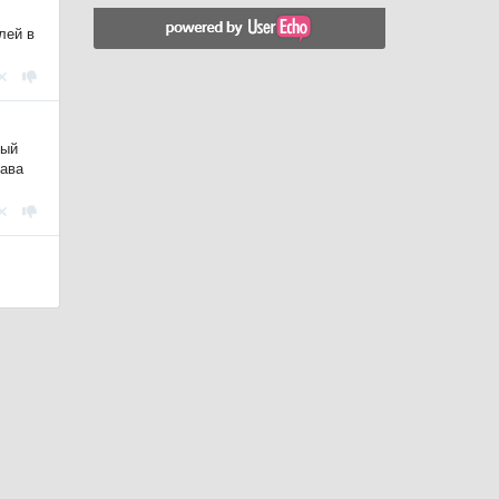
лей в
ный
рава