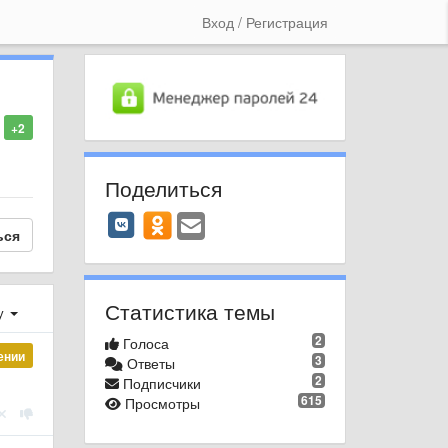
Вход / Регистрация
+2
Поделиться
ься
Статистика темы
у
2
Голоса
ении
3
Ответы
2
Подписчики
615
Просмотры