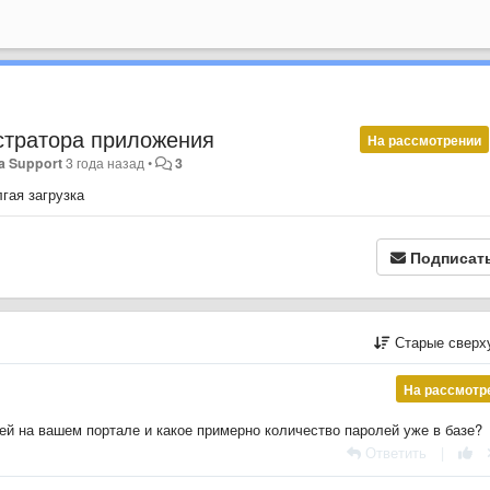
стратора приложения
На рассмотрении
a Support
3 года назад
•
3
лгая загрузка
Подписат
Старые сверх
На рассмотр
ей на вашем портале и какое примерно количество паролей уже в базе?
Ответить
|