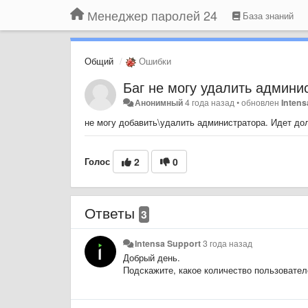
Менеджер паролей 24
База знаний
Общий
Ошибки
Баг не могу удалить админи
Анонимный
4 года назад
•
обновлен
Intens
не могу добавить\удалить администратора. Идет до
Голос
2
0
Ответы
3
Intensa Support
3 года назад
Добрый день.
Подскажите, какое количество пользовател