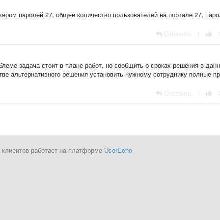
ером паролей 27, общее количество пользователей на портале 27, паро
Ответить
|
леме задача стоит в плане работ, но сообщить о сроках решения в дан
тве альтернативного решения установить нужному сотруднику полные п
Ответить
|
 клиентов работает на платформе
UserEcho