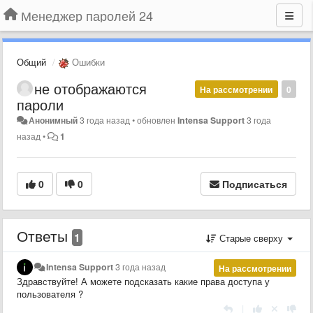
Менеджер паролей 24
Общий
Ошибки
не отображаются
На рассмотрении
0
пароли
Анонимный
3 года назад
•
обновлен
Intensa Support
3 года
назад
•
1
0
0
Подписаться
Ответы
1
Старые сверху
Intensa Support
3 года назад
На рассмотрении
Здравствуйте! А можете подсказать какие права доступа у
пользователя ?
|