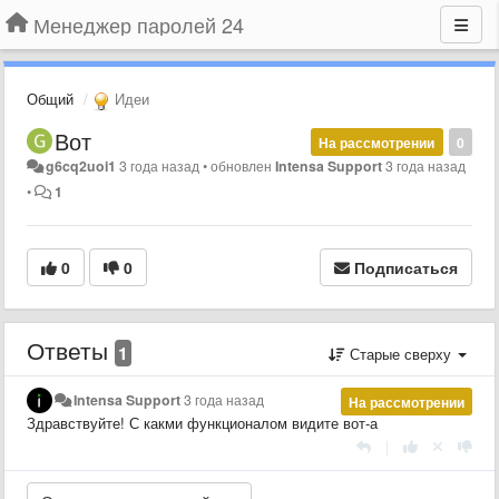
Менеджер паролей 24
Общий
Идеи
Вот
На рассмотрении
0
g6cq2uoi1
3 года назад
•
обновлен
Intensa Support
3 года назад
•
1
0
0
Подписаться
Ответы
1
Старые сверху
Intensa Support
3 года назад
На рассмотрении
Здравствуйте! С какми функционалом видите вот-а
|