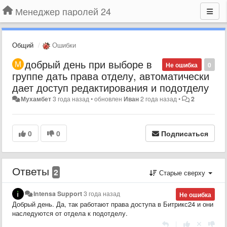
Менеджер паролей 24
Общий
Ошибки
добрый день при выборе в
Не ошибка
0
группе дать права отделу, автоматически
дает доступ редактирования и подотделу
Мухамбет
3 года назад
•
обновлен
Иван
2 года назад
•
2
0
0
Подписаться
Ответы
2
Старые сверху
Intensa Support
3 года назад
Не ошибка
Добрый день. Да, так работают права доступа в Битрикс24 и они
наследуются от отдела к подотделу.
|