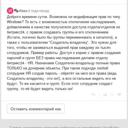
Иван
2 года назад
Доброго времени суток. Возможна ли модификация прав по типу
Windows? То есть с возможностью отключения наследования,
добавлением в качестве получателя доступа отдела/отделов из
битрикс24, с правом создавать группы и его отключением
(Кстати, логично было бы группы переименовать в каталоги), а
также с пользователем "Создатель-владелец". Это нужно для
того, чтобы не заниматься выдачей прав каждому из тысяч
сотрудников. Пример работы. Доступ к корню с правом создания
паролей и групп БЕЗ права наследования делаем отделу
битрикс24 - HR. Назначаем Создателю-владельцу полные права
ТОЛЬКО на дочерние объекты. При таком подходе любой
сотрудник HR создав пароль - обретёт на него все права (ведь
Создатель-владелец - это он!), а все остальные видеть его не
будут. То же касается и групп. Если этот сотрудник создаст
группу, то её будет видеть только он!
|
Сервис поддержки клиентов работает на платформе
UserEcho