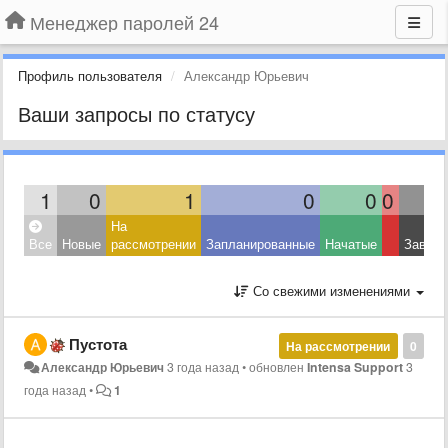
Менеджер паролей 24
Профиль пользователя
Александр Юрьевич
Ваши запросы по статусу
1
0
1
0
0
0
На
Все
Новые
рассмотрении
Запланированные
Начатые
Завер
Со свежими изменениями
Пустота
На рассмотрении
0
Александр Юрьевич
3 года назад
•
обновлен
Intensa Support
3
года назад
•
1