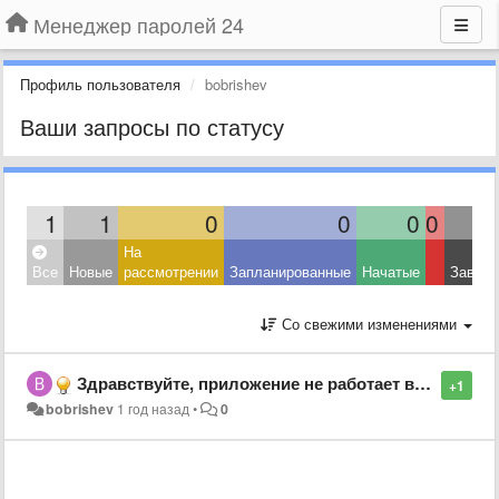
Менеджер паролей 24
Профиль пользователя
bobrishev
Ваши запросы по статусу
1
1
0
0
0
0
На
Все
Новые
рассмотрении
Запланированные
Начатые
Завер
Со свежими изменениями
Здравствуйте, приложение не работает в мобильной версии Битрикс24. Планируется ли встроить приложение в мобильную версию?
+1
bobrishev
1 год назад
•
0