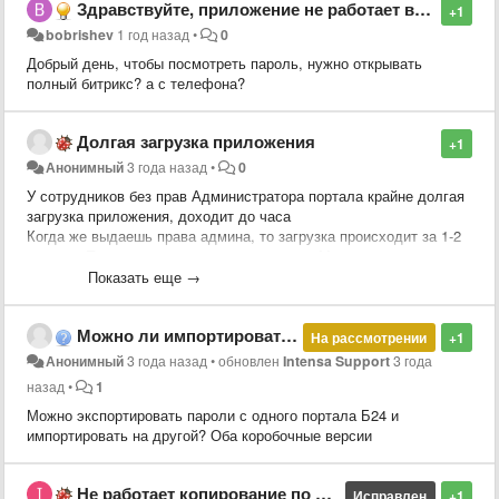
Здравствуйте, приложение не работает в мобильной версии Битрикс24. Планируется ли встроить приложение в мобильную версию?
+1
bobrishev
1 год назад
•
0
Добрый день, чтобы посмотреть пароль, нужно открывать
полный битрикс? а с телефона?
Долгая загрузка приложения
+1
Анонимный
3 года назад
•
0
У сотрудников без прав Администратора портала крайне долгая
загрузка приложения, доходит до часа
Когда же выдаешь права админа, то загрузка происходит за 1-2
минуты. При этом, права на приложение в Маркете выдана и
выданы права админа внутри приложения. Пробовали с разных
Показать еще →
устройств, с разных браузеров, с разных сетей, т.е. дело в
самой приле
Можно ли импортировать, ранее экспортированные пароли в Битрикс24
На рассмотрении
+1
Анонимный
3 года назад
•
обновлен
Intensa Support
3 года
назад
•
1
Можно экспортировать пароли с одного портала Б24 и
импортировать на другой? Оба коробочные версии
Не работает копирование по клику, уведомление о том что скопировано появляется но в буфер ничего не добавляется.
Исправлен
+1